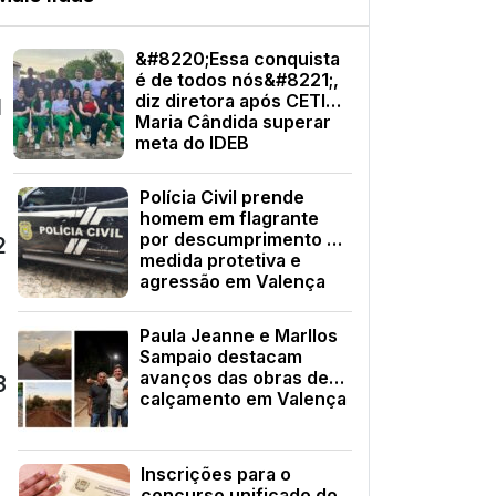
&#8220;Essa conquista
é de todos nós&#8221;,
diz diretora após CETI
1
Maria Cândida superar
meta do IDEB
Polícia Civil prende
homem em flagrante
por descumprimento de
2
medida protetiva e
agressão em Valença
Paula Jeanne e Marllos
Sampaio destacam
avanços das obras de
3
calçamento em Valença
Inscrições para o
concurso unificado do