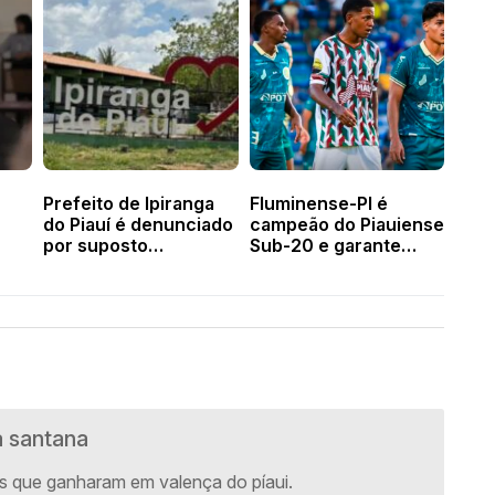
Prefeito de Ipiranga
Fluminense-PI é
do Piauí é denunciado
campeão do Piauiense
por suposto
Sub-20 e garante
descumprimento de
vaga em competições
ordem judicial
nacionais
a santana
s que ganharam em valença do píaui.