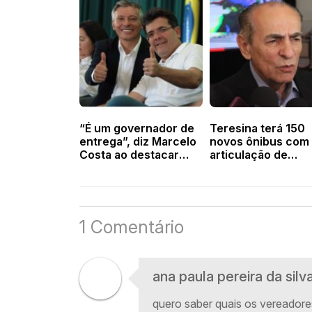
“É um governador de
Teresina terá 150
entrega”, diz Marcelo
novos ônibus com
Costa ao destacar
articulação de
obras de Rafael
Marcelo Castro
Fonteles em Valença
e região
1 Comentário
ana paula pereira da silv
quero saber quais os vereadore