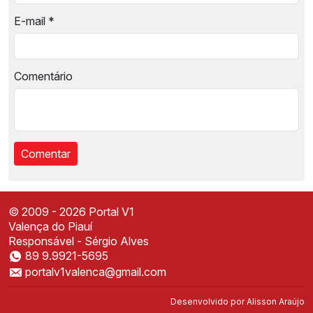
E-mail
*
Comentário
© 2009 - 2026 Portal V1
Valença do Piauí
Responsável - Sérgio Alves
89 9.9921-5695
Instale o Portal V1
portalv1valenca@gmail.com
Acesse mais rápido direto da sua tela inicial
✕
Instalar
Desenvolvido por
Alisson Araújo