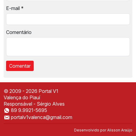
E-mail
*
Comentário
© 2009 - 2026 Portal V1
Valença do Piauí
Responsável - Sérgio Alves
89 9.9921-5695
Instale o Portal V1
portalv1valenca@gmail.com
Acesse mais rápido direto da sua tela inicial
✕
Instalar
Desenvolvido por
Alisson Araújo