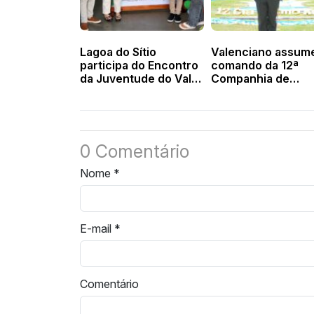
Lagoa do Sítio
Valenciano assum
participa do Encontro
comando da 12ª
da Juventude do Vale
Companhia de
do Sambito em
Engenharia de
Francinópolis
Combate Aeromóv
em São Paulo
0 Comentário
Nome
*
E-mail
*
Comentário