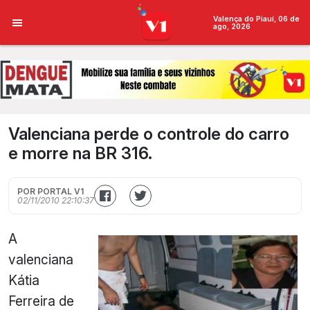
Valença do Piauí, 06 de
ago, 2026
Valenciana perde o controle do carro
e morre na BR 316.
POR PORTAL V1
02/11/2010 22:10:37
A
valenciana
Kátia
Ferreira de