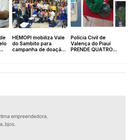
 de
HEMOPI mobiliza Vale
Polícia Civil de
elo
do Sambito para
Valença do Piauí
campanha de doação
PRENDE QUATRO
de sangue e cadastro
pessoas e recupera
ça
de medula óssea em
materiais furtados
Valença
tima empreendedora.
..bjos.