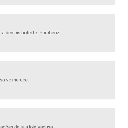
ra demais botei fé. Parabénz
nusa vc merece.
ações da sua loja Vanusa.