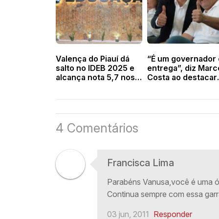
Valença do Piauí dá
“É um governador
salto no IDEB 2025 e
entrega”, diz Marc
alcança nota 5,7 nos
Costa ao destacar
Anos Iniciais
obras de Rafael
Fonteles em Valen
e região
4 Comentários
Francisca Lima
Parabéns Vanusa,você é uma ó
Continua sempre com essa garra
03 jun, 2011
Responder