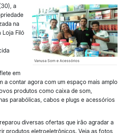
(30), a
opriedade
izada na
Loja Filó
cida
Vanusa Som e Acessórios
flete em
am a contar agora com um espaço mais amplo
novos produtos como caixa de som,
nas parabólicas, cabos e plugs e acessórios
preparou diversas ofertas que irão agradar a
rir produtos eletroeletrônicos. Veja as fotos