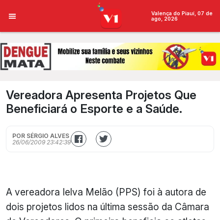
Valença do Piauí, 07 de
ago, 2026
Vereadora Apresenta Projetos Que
Beneficiará o Esporte e a Saúde.
POR SÉRGIO ALVES
26/06/2009 23:42:39
A vereadora
Ielva
Melão (
PPS
) foi à autora de
dois projetos lidos na última sessão da Câmara