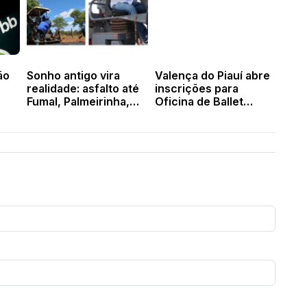
ão
Sonho antigo vira
Valença do Piauí abre
realidade: asfalto até
inscrições para
Fumal, Palmeirinha,
Oficina de Ballet
Comboeiro e Isidória é
Clássico voltada a
concluído
crianças e
adolescentes