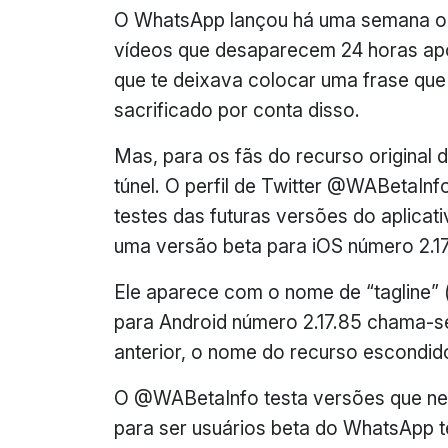
O WhatsApp lançou há uma semana o S
vídeos que desaparecem 24 horas apó
que te deixava colocar uma frase que 
sacrificado por conta disso.
Mas, para os fãs do recurso original
túnel. O perfil de Twitter @WABetaInf
testes das futuras versões do aplicat
uma versão beta para iOS número 2.17.
Ele aparece com o nome de “tagline” (
para Android número 2.17.85 chama-s
anterior, o nome do recurso escondid
O @WABetaInfo testa versões que n
para ser usuários beta do WhatsApp t