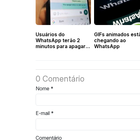
Usuários do
GIFs animados est
WhatsApp terão 2
chegando ao
minutos para apagar
WhatsApp
mensagens enviadas
0 Comentário
Nome
*
E-mail
*
Comentário