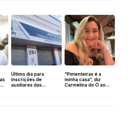
Último dia para
“Pimenteiras é a
as
inscrições de
minha casa”, diz
auxiliares das
Carmelina do Ó ao
r
Eleições 2026 em
confirmar pré-
o
Valença, Novo
candidatura para
Oriente, Aroazes,
2028
Lagoa do Sítio e
Pimenteiras