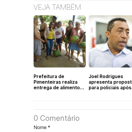
VEJA TAMBÉM
Prefeitura de
Joel Rodrigues
Pimenteiras realiza
apresenta propost
entrega de alimentos
para policiais após
através do PAA
categoria aparece
com pior salário d
Brasil
0 Comentário
Nome
*