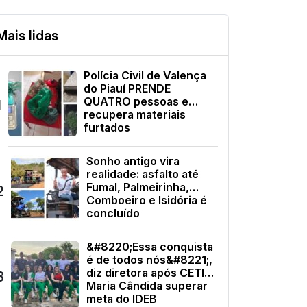
Mais lidas
Polícia Civil de Valença
do Piauí PRENDE
QUATRO pessoas e
1
recupera materiais
furtados
Sonho antigo vira
realidade: asfalto até
Fumal, Palmeirinha,
2
Comboeiro e Isidória é
concluído
&#8220;Essa conquista
é de todos nós&#8221;,
diz diretora após CETI
3
Maria Cândida superar
meta do IDEB