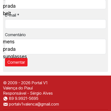
prada
belt
E-mail
*
Comentário
mens
prada
sunglasses
© 2009 - 2026 Portal V1
Valença do Piauí
Responsável - Sérgio Alves
89 9.9921-5695
Instale o Portal V1
portalv1valenca@gmail.com
Acesse mais rápido direto da sua tela inicial
✕