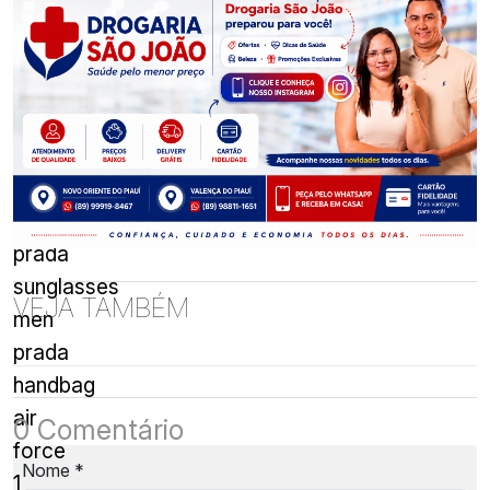
birkin
hermes
prezzo
prada
sunglasses
VEJA TAMBÉM
men
prada
handbag
air
0 Comentário
force
Nome
*
1