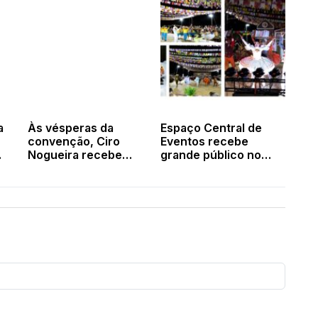
a
Às vésperas da
Espaço Central de
convenção, Ciro
Eventos recebe
Nogueira recebe
grande público no
 e
adesão de nomes do
encerramento do
PT
Festival Cultural de
Francinópolis