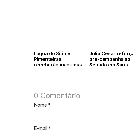
Lagoa do Sitio e
Júlio César reforç
Pimenteiras
pré-campanha ao
receberão maquinas
Senado em Santa
do governo federal
Cruz dos Milagres
recebe apoio de
lideranças locais
0 Comentário
Nome
*
E-mail
*