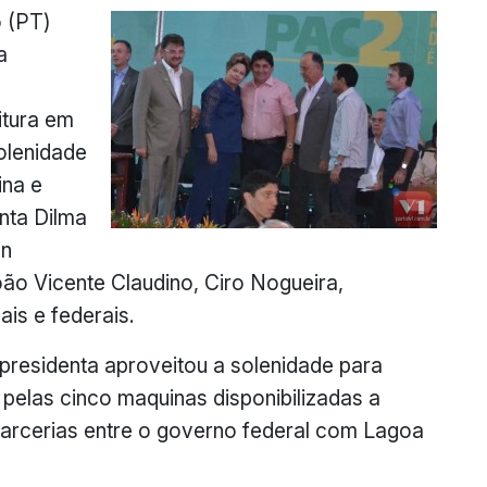
o (PT)
a
itura em
olenidade
ina e
nta Dilma
an
oão Vicente Claudino, Ciro Nogueira,
ais e federais.
residenta aproveitou a solenidade para
pelas cinco maquinas disponibilizadas a
parcerias entre o governo federal com Lagoa