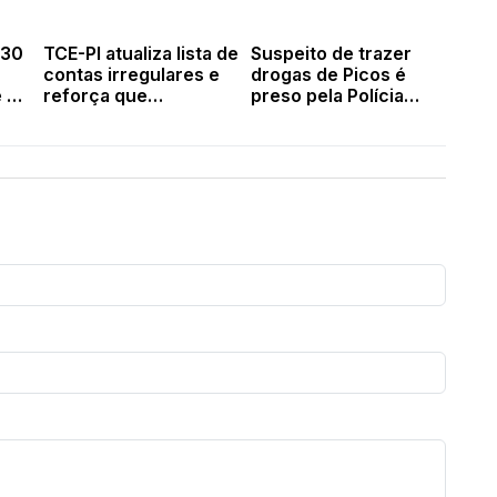
 30
TCE-PI atualiza lista de
Suspeito de trazer
contas irregulares e
drogas de Picos é
 o
reforça que
preso pela Polícia
 em
inelegibilidade
Militar na BR-316
depende da Justiça
Eleitoral