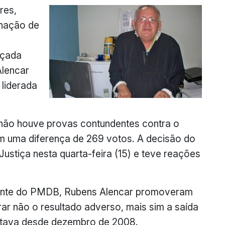
res,
gnação de
eçada
Alencar
liderada
, não houve provas contundentes contra o
om uma diferença de 269 votos. A decisão do
Justiça nesta quarta-feira (15) e teve reações
idente do PMDB, Rubens Alencar promoveram
r não o resultado adverso, mais sim a saída
stava desde dezembro de 2008.