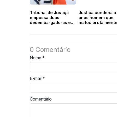
Tribunal de Justiça
Justiça condena a
empossa duas
anos homem que
desembargadoras e
matou brutalmente
passa a ter quatro
radialista Adão Sá
mulheres na Corte
Valença
0 Comentário
Nome
*
E-mail
*
Comentário