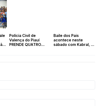
ale
Polícia Civil de
Baile dos Pais
Valença do Piauí
acontece neste
ção
PRENDE QUATRO
sábado com Kabral, o
tro
pessoas e recupera
Rei da Seresta, em
em
materiais furtados
Valença do Piauí