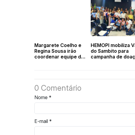
Margarete Coelho e
HEMOPI mobiliza V
Regina Sousa irão
do Sambito para
coordenar equipe de
campanha de doa
transição
de sangue e cadas
de medula óssea 
Valença
0 Comentário
Nome
*
E-mail
*