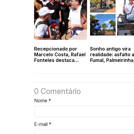
Recepcionado por
Sonho antigo vira
Marcelo Costa, Rafael
realidade: asfalto 
Fonteles destaca
Fumal, Palmeirinha
avanços e
Comboeiro e Isidór
investimentos em
concluído
Valença
0 Comentário
Nome
*
E-mail
*