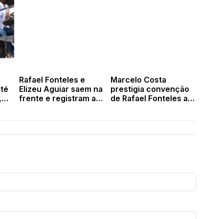
Rafael Fonteles e
Marcelo Costa
até
Elizeu Aguiar saem na
prestigia convenção
,
frente e registram as
de Rafael Fonteles ao
ia é
primeiras
lado de vereadores,
candidaturas no TRE-
secretários e
PI
lideranças de Valença