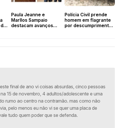
Paula Jeanne e
Polícia Civil prende
ra
Marllos Sampaio
homem em flagrante
 de
destacam avanços
por descumprimento
das obras de
de medida protetiva e
calçamento em
agressão em Valença
Valença
ste final de ano vi coisas absurdas, cinco pessoas
na 15 de novembro, 4 adultos/adolescente e uma
indo rumo ao centro na contramão. mas como não
via, pelo menos eu não vi se quer uma placa de
vale tudo quem poder que se defenda.