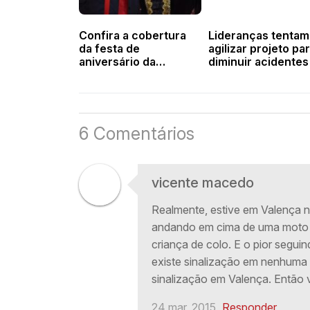
Confira a cobertura
Lideranças tentam
da festa de
agilizar projeto pa
aniversário da
diminuir acidentes
vereadora Iris Moreira
trânsito
6 Comentários
vicente macedo
Realmente, estive em Valença ne
andando em cima de uma moto 
criança de colo. E o pior segu
existe sinalização em nenhuma 
sinalização em Valença. Então 
24 mar, 2015
Responder