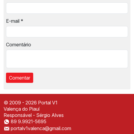
E-mail
*
Comentário
© 2009 - 2026 Portal V1
Valença do Piauí
Responsável - Sérgio Alves
89 9.9921-5695
Instale o Portal V1
portalv1valenca@gmail.com
Acesse mais rápido direto da sua tela inicial
✕