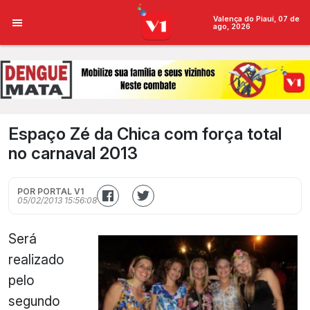
Valença do Piauí, 07 de
ago, 2026
Espaço Zé da Chica com força total
no carnaval 2013
POR PORTAL V1
05/02/2013 15:56:08
Será
realizado
pelo
segundo