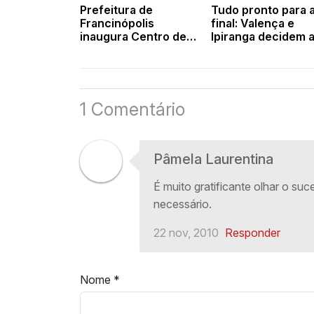
Prefeitura de
Tudo pronto para 
Francinópolis
final: Valença e
inaugura Centro de
Ipiranga decidem 
Saúde. Fotos e vídeo
Supercopa APPM
2026 neste domin
1 Comentário
Pâmela Laurentina
É muito gratificante olhar o su
necessário.
22 nov, 2010
Responder
Nome
*