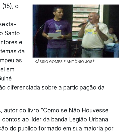
 (15), o
 sexta-
io Santo
intores e
s temas da
rompeu as
KÁSSIO GOMES E ANTÔNIO JOSÉ
rel em
Guiné
ão diferenciada sobre a participação da
s, autor do livro “Como se Não Houvesse
ontos ao líder da banda Legião Urbana
ção do publico formado em sua maioria por