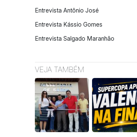
Entrevista Antônio José
Entrevista Kássio Gomes
Entrevista Salgado Maranhão
VEJA TAMBÉM
jordans
for
sale
lenti
progressive