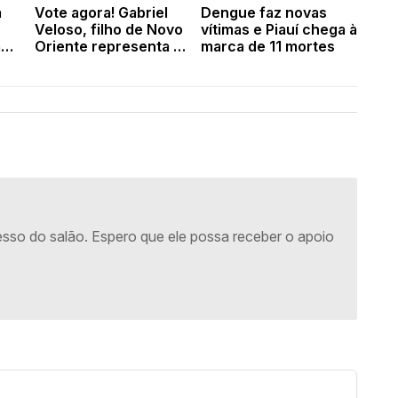
a
Vote agora! Gabriel
Dengue faz novas
Veloso, filho de Novo
vítimas e Piauí chega à
a
Oriente representa o
marca de 11 mortes
Piauí na final da Copa
go
das Clinicagens
cesso do salão. Espero que ele possa receber o apoio