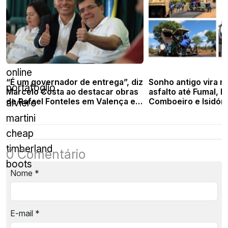
hogan
con
zeppa
handbags
online
“É um governador de entrega”, diz
Sonho antigo vira re
portafoglio
Marcelo Costa ao destacar obras
asfalto até Fumal, P
de Rafael Fonteles em Valença e
Comboeiro e Isidóri
alviero
região
martini
cheap
timberland
0 Comentário
boots
Nome
*
E-mail
*