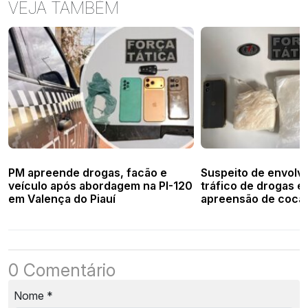
VEJA TAMBÉM
PM apreende drogas, facão e
Suspeito de envolv
veículo após abordagem na PI-120
tráfico de drogas é
em Valença do Piauí
apreensão de cocaí
mata em Valença
0 Comentário
Nome
*