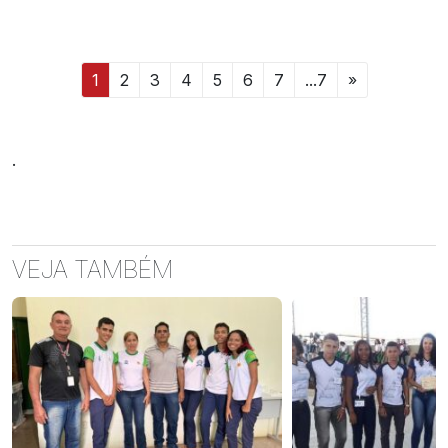
1
2
3
4
5
6
7
...7
»
.
VEJA TAMBÉM