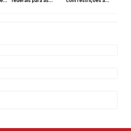
 e
federais para as
com restrições a
Eleições 2026 TRE-PI
agentes públicos e
aprova solicitação
candidatos