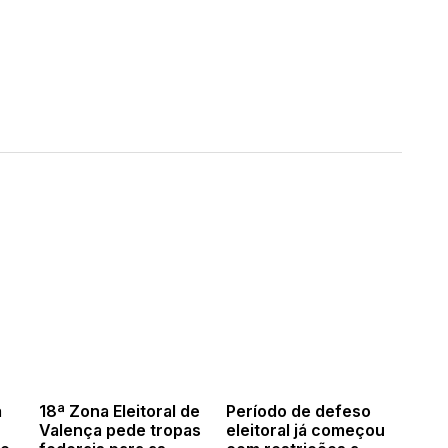
a
18ª Zona Eleitoral de
Período de defeso
Valença pede tropas
eleitoral já começou