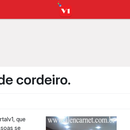
e cordeiro.
talv1, que
ssoas se