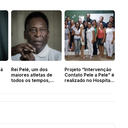
rá
Rei Pelé, um dos
Projeto “Intervenção
maiores atletas de
Contato Pele a Pele” é
todos os tempos,
realizado no Hospital
morre aos 82 anos
de Valença