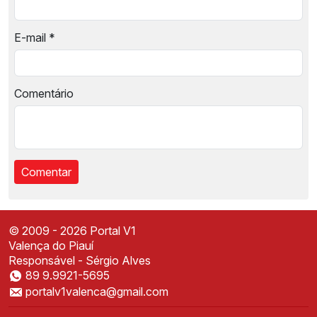
E-mail
*
Comentário
© 2009 - 2026 Portal V1
Valença do Piauí
Responsável - Sérgio Alves
89 9.9921-5695
Instale o Portal V1
portalv1valenca@gmail.com
Acesse mais rápido direto da sua tela inicial
✕