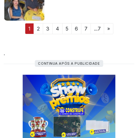
1
2
3
4
5
6
7
...7
»
.
CONTINUA APÓS A PUBLICIDADE