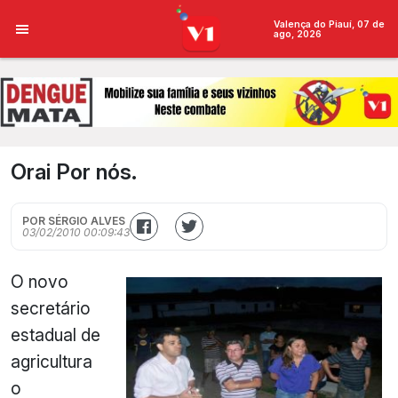
Valença do Piauí, 07 de
ago, 2026
Orai Por nós.
POR SÉRGIO ALVES
03/02/2010 00:09:43
O novo
secretário
estadual de
agricultura
o