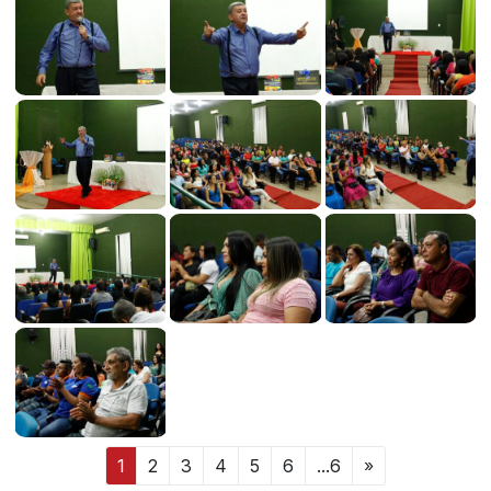
1
2
3
4
5
6
...6
»