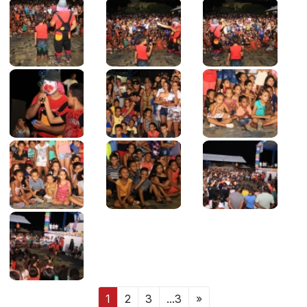
1
2
3
...3
»