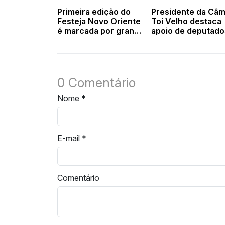
Primeira edição do
Presidente da Câm
Festeja Novo Oriente
Toi Velho destaca
é marcada por grande
apoio de deputado
participação e
senadores e Gove
organização
do Estado a Novo
Oriente
0 Comentário
Nome
*
E-mail
*
Comentário