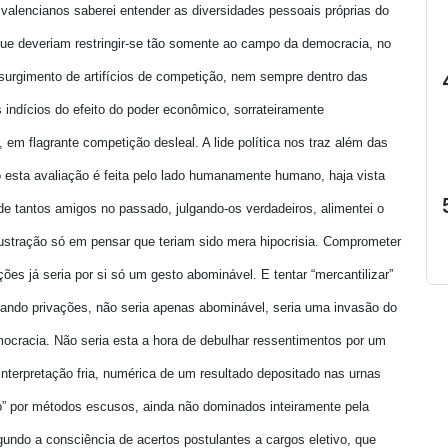
 valencianos saberei entender as diversidades pessoais próprias do
, que deveriam restringir-se tão somente ao campo da democracia, no
 surgimento de artifícios de competição, nem sempre dentro das
 indícios do efeito do poder econômico, sorrateiramente
 em flagrante competição desleal. A lide política nos traz além das
 esta avaliação é feita pelo lado humanamente humano, haja vista
e tantos amigos no passado, julgando-os verdadeiros, alimentei o
ustração só em pensar que teriam sido mera hipocrisia. Comprometer
ões já seria por si só um gesto abominável. E tentar “mercantilizar”
sando privações, não seria apenas abominável, seria uma invasão do
ocracia. Não seria esta a hora de debulhar ressentimentos por um
nterpretação fria, numérica de um resultado depositado nas urnas
” por métodos escusos, ainda não dominados inteiramente pela
undo a consciência de acertos postulantes a cargos eletivo, que