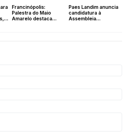
ara
Francinópolis:
Paes Landim anuncia
Palestra do Maio
candidatura à
s,
Amarelo destaca
Assembleia
rno
importância de
Legislativa
enxergar o outro no
trânsito