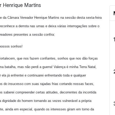
ente da Câmara Vereador Henrique Martins na sessão desta sexta-feira
reconhece a derrota nas urnas e deixa várias interrogações sobre o
ereadores presentes a sessão confira:
nossos sonhos!
ortalecem, que nos fazem confiantes, sonhos que nos dão forças
ma batalha, mas não perdi a guerra! Valença é minha Terra Natal,
ela já enfrentei e continuarei enfrentando toda e qualquer
tos do insucesso com suas rajadas frias cortando nossas faces,
s saberei compreender certas atitudes, decorrentes da incontida
a dignidade do homem tornando as vezes vulnerável a própria
e, ainda em especial, quando os interesses giram em torno da