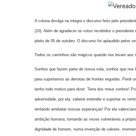
A coluna divulga na integra o discurso feito pelo presid
(10). Além de agradecer os votos recebidos o presidente 
pleito de 05 de outubro. O discurso foi aplaudido pelos v
Todos os caminhos são mágicos quando nos levam aos 
Sonhos que fazem parte de nossa vida, sonhos que nos f
para suportamos as derrotas de frontes erguidas. Perdi u
tenho todo motivo para dizer: Terra dos meus sonhos! Por 
adversidade; por ela, saberei entender e suportar os ven
tentando arrebatar nossas esperanças! Por ela valenciano
ambição humana, tornando as vezes vulneráveis a própri
dignidade de homem, numa invenção de valores, morment