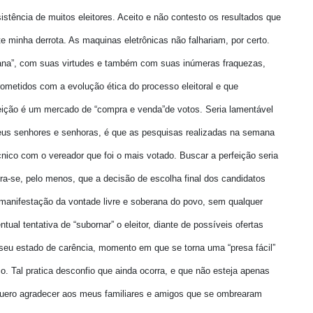
stência de muitos eleitores. Aceito e não contesto os resultados que
 minha derrota. As maquinas eletrônicas não falhariam, por certo.
na”, com suas virtudes e também com suas inúmeras fraquezas,
ometidos com a evolução ética do processo eleitoral e que
leição é um mercado de “compra e venda”de votos. Seria lamentável
eus senhores e senhoras, é que as pesquisas realizadas na semana
ico com o vereador que foi o mais votado. Buscar a perfeição seria
ra-se, pelo menos, que a decisão de escolha final dos candidatos
 manifestação da vontade livre e soberana do povo, sem qualquer
ntual tentativa de “subornar” o eleitor, diante de possíveis ofertas
seu estado de carência, momento em que se torna uma “presa fácil”
 Tal pratica desconfio que ainda ocorra, e que não esteja apenas
, quero agradecer aos meus familiares e amigos que se ombrearam