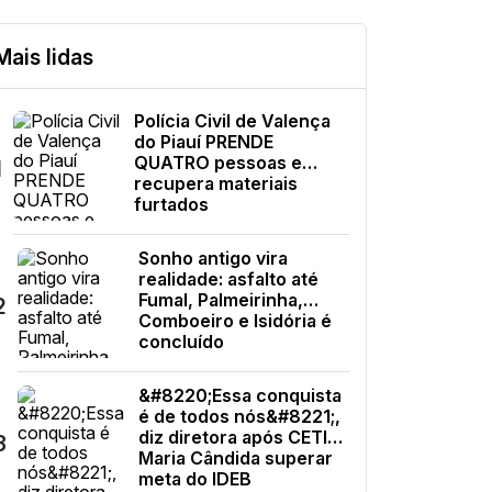
Mais lidas
Polícia Civil de Valença
do Piauí PRENDE
QUATRO pessoas e
1
recupera materiais
furtados
Sonho antigo vira
realidade: asfalto até
Fumal, Palmeirinha,
2
Comboeiro e Isidória é
concluído
&#8220;Essa conquista
é de todos nós&#8221;,
diz diretora após CETI
3
Maria Cândida superar
meta do IDEB