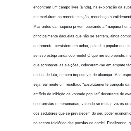
encontram um campo livre (ainda), na exploração da subsi
me excluíram na recente eleição, reconheço humildemente
Mas antes da maquina já vem operando a “maquina huma
principalmente daquelas que não se sentem, ainda compr
certamente, persistem em achar, pelo dito popular que e
se isso esteja ainda ocorrendo! O que me surpreende, m
que aconteceu as eleições, colocaram-me em empate técn
o ideal de luta, embora impossível de alcançar. Mas espe
seja realmente um resultado “absolutamente tranqüilo da
artifício de inibição da vontade popular” decorrente de eve
oportunistas e mercenárias, valendo-se muitas vezes do 
dos sedutores que se prevalecem do seu poder econômico.
no acervo folclórico das poesias de cordel. Finalizando