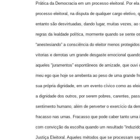
Prática da Democracia em um processo eleitoral. Por ela
processo eleitoral, na disputa de qualquer cargo eletivo
entanto são desvirtuadas, dando lugar, muitas vezes, ao
regras da lealdade política, mormente quando se sente os
“anestesiando” a consciência do eleitor menos protegidos,
vitorias e derrotas um grande desgaste emocional quando
aqueles “juramentos” espontâneos de amizade, que ouvi d
meu ego que hoje se arrebenta ao peso de uma grande fr
sua própria dignidade, em um evento cívico como as eleiç
a dignidade dos outros, por serem pobres, carentes, pas
sentimento humano, além de perverter o exercício da dem
fracasso nas urnas. Fracasso que pode caber tanto uma i
com convicção da escolha quando um resultado “induzido
Justiça Eleitoral. Aqueles métodos que se processam seg