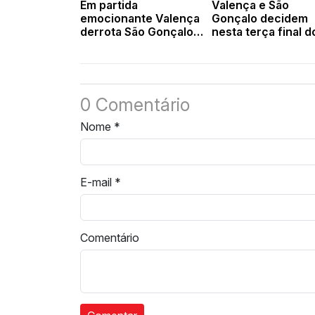
Em partida
Valença e São
emocionante Valença
Gonçalo decidem
derrota São Gonçalo e
nesta terça final d
leva título do
Campeonato
Campeonato
Piauiense de Futsal
Piauiense de Futsal
sede Valença
0 Comentário
Nome
*
E-mail
*
Comentário