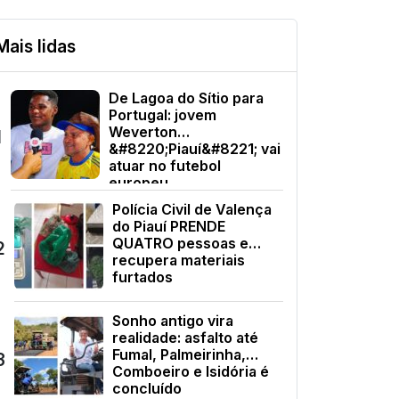
Mais lidas
De Lagoa do Sítio para
Portugal: jovem
Weverton
1
&#8220;Piauí&#8221; vai
atuar no futebol
europeu
Polícia Civil de Valença
do Piauí PRENDE
QUATRO pessoas e
2
recupera materiais
furtados
Sonho antigo vira
realidade: asfalto até
Fumal, Palmeirinha,
3
Comboeiro e Isidória é
concluído