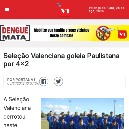
Valença do Piauí, 08 de
ago, 2026
Seleção Valenciana goleia Paulistana
por 4×2
POR PORTAL V1
05/11/2012 10:37:06
A Seleção
Valenciana
derrotou
neste