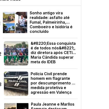
Sonho antigo vira
realidade: asfalto até
Fumal, Palmeirinha,
1
Comboeiro e Isidória é
concluído
&#8220;Essa conquista
é de todos nós&#8221;,
diz diretora após CETI
2
Maria Cândida superar
meta do IDEB
Polícia Civil prende
homem em flagrante
por descumprimento de
3
medida protetiva e
agressão em Valença
Paula Jeanne e Marllos
Sampaio destacam