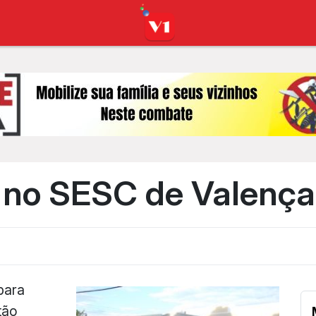
 no SESC de Valenç
para
tão