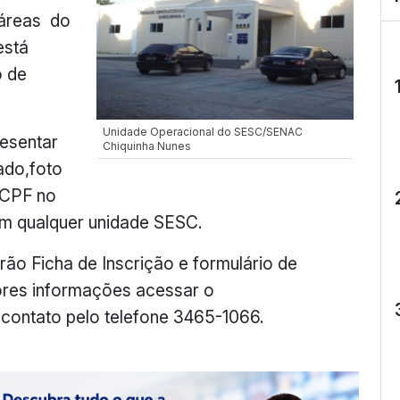
 áreas do
está
o de
Unidade Operacional do SESC/SENAC
esentar
Chiquinha Nunes
ado,foto
 CPF no
em qualquer unidade SESC.
ão Ficha de Inscrição e formulário de
ores informações acessar o
 contato pelo telefone 3465-1066.