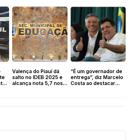
e
Valença do Piauí dá
“É um governador de
te
salto no IDEB 2025 e
entrega”, diz Marcelo
to
alcança nota 5,7 nos
Costa ao destacar
a e
Anos Iniciais
obras de Rafael
nça
Fonteles em Valença
e região