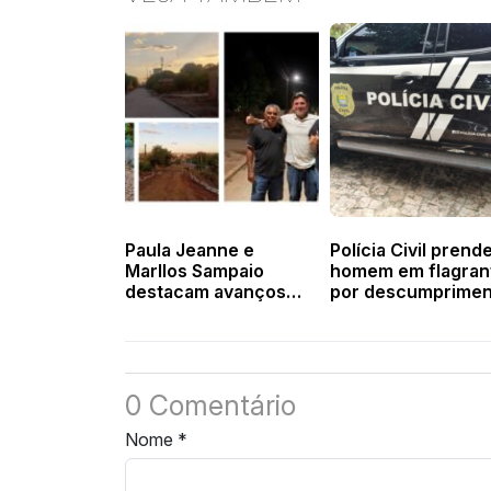
Paula Jeanne e
Polícia Civil prend
Marllos Sampaio
homem em flagran
destacam avanços
por descumprimen
das obras de
de medida protetiv
calçamento em
agressão em Vale
Valença
0 Comentário
Nome
*