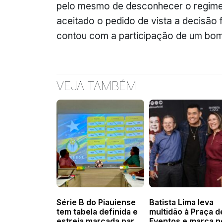
pelo mesmo de desconhecer o regimen
aceitado o pedido de vista a decisão 
contou com a participação de um bom
VEJA TAMBÉM
Série B do Piauiense
Batista Lima leva
tem tabela definida e
multidão à Praça d
estreia marcada para
Eventos e marca n