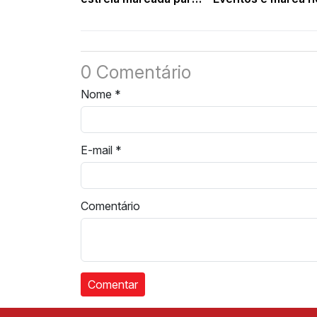
5 de setembro
de grandes shows
Francinópolis
0 Comentário
Nome
*
E-mail
*
Comentário