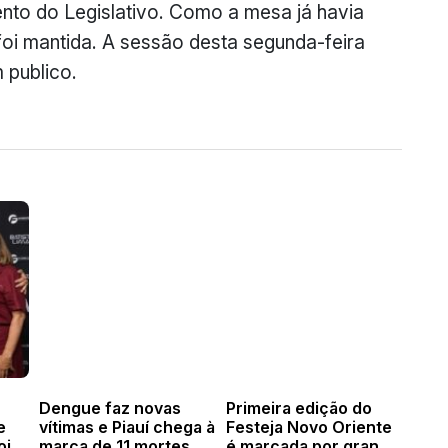
to do Legislativo. Como a mesa já havia
foi mantida. A sessão desta segunda-feira
 publico.
Dengue faz novas
Primeira edição do
e
vítimas e Piauí chega à
Festeja Novo Oriente
oite
marca de 11 mortes
é marcada por grande