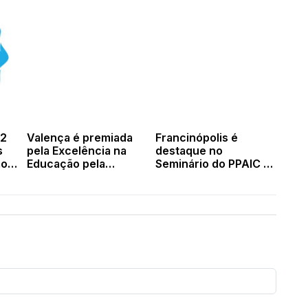
92
Valença é premiada
Francinópolis é
s
pela Excelência na
destaque no
ão
Educação pela
Seminário do PPAIC e
Undime Piauí
ficou em 1º lugar na
categoria Gestão
Municipal