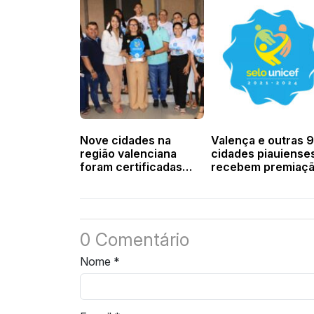
Nove cidades na
Valença e outras 
região valenciana
cidades piauiense
foram certificadas
recebem premiaç
com o Selo Unicef
do Selo Unicef na
terça-feira
0 Comentário
Nome
*