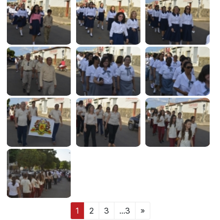
1
2
3
...3
»