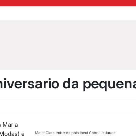
niversario da pequen
a Maria
ó Modas) e
Maria Clara entre os pais Iacui Cabral e Juraci