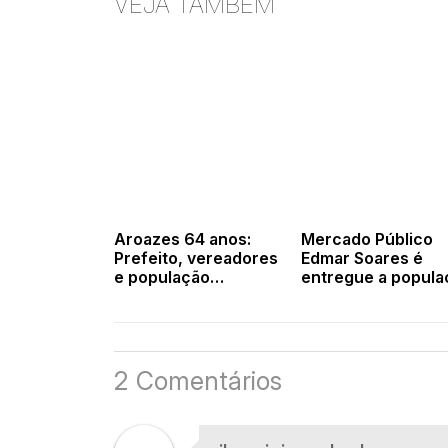
VEJA TAMBÉM
Aroazes 64 anos:
Mercado Público
Prefeito, vereadores
Edmar Soares é
e população
entregue a popula
participam de missa
de Francinópolis 
pelo aniversário da
celebração e
cidade
valorização dos
produtos locais
2 Comentários