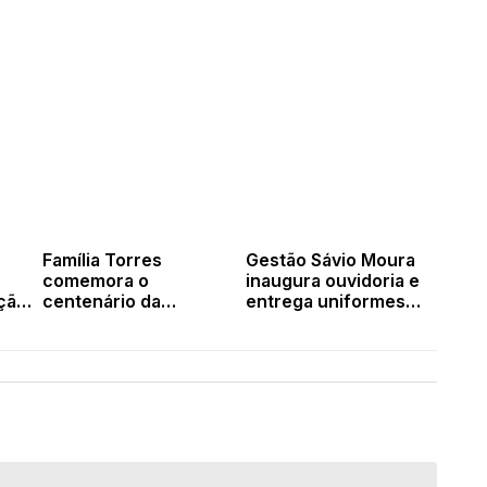
Família Torres
Gestão Sávio Moura
comemora o
inaugura ouvidoria e
ção
centenário da
entrega uniformes
com
matriarca Helena
para conselheiros
Torres com grande
tutelares
festa em Valença