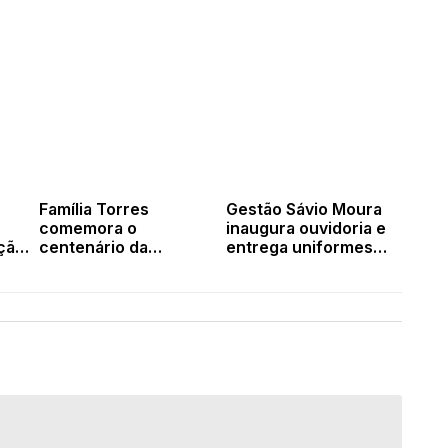
Família Torres
Gestão Sávio Moura
comemora o
inaugura ouvidoria e
ção
centenário da
entrega uniformes
com
matriarca Helena
para conselheiros
Torres com grande
tutelares
festa em Valença