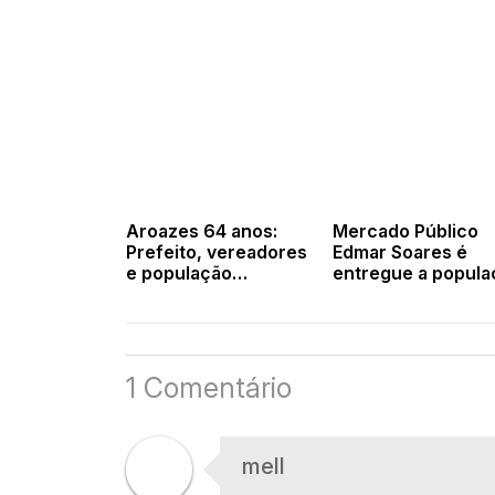
Aroazes 64 anos:
Mercado Público
Prefeito, vereadores
Edmar Soares é
e população
entregue a popula
participam de missa
de Francinópolis 
pelo aniversário da
celebração e
cidade
valorização dos
produtos locais
1 Comentário
mell