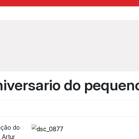
niversario do pequen
ação do
 Artur