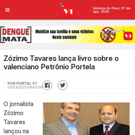
Valença do Piauí, 07 de
ago, 2026
Zózimo Tavares lança livro sobre o
valenciano Petrônio Portela
POR PORTAL V1
01/03/2011 09:40:08
O jornalista
Zózimo
Tavares
lançou na