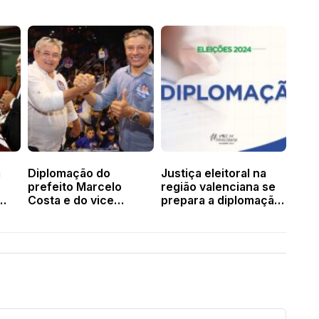
a
Diplomação do
Justiça eleitoral na
prefeito Marcelo
região valenciana se
Costa e do vice
prepara a diplomação
 de
Rubens Alencar será
dos eleitos
dia 18 de dezembro