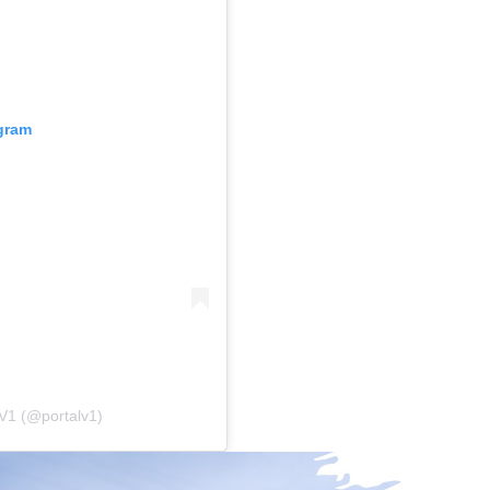
agram
 V1 (@portalv1)