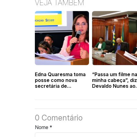
VEJA TAMBÉM
Edna Quaresma toma
“Passa um filme n
posse como nova
minha cabeça”, diz
secretária de
Devaldo Nunes ao
Educação de Valença
retornar à Câmara
do Piauí
Valença
0 Comentário
Nome
*