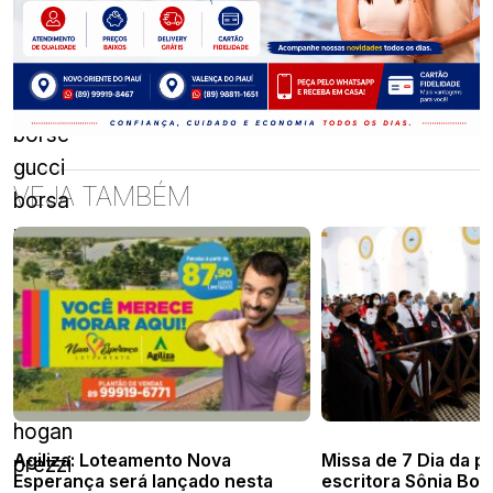
sole
prada
handbags
sale
borse
gucci
VEJA TAMBÉM
borsa
uomo
prada
toms
for
women
borse
hogan
Agiliza: Loteamento Nova
Missa de 7 Dia da p
prezzi
Esperança será lançado nesta
escritora Sônia Bom