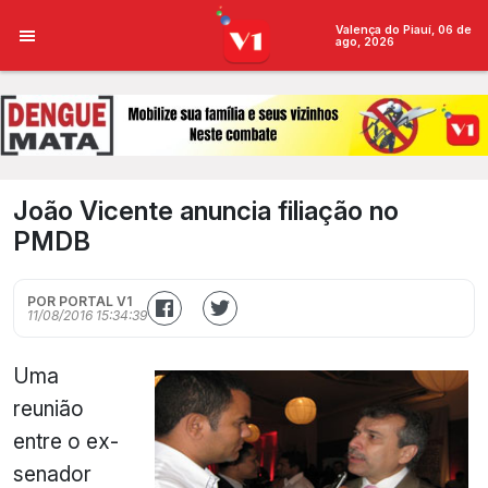
Valença do Piauí, 06 de
ago, 2026
João Vicente anuncia filiação no
PMDB
POR PORTAL V1
11/08/2016 15:34:39
Uma
reunião
entre o ex-
senador