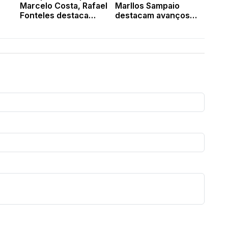
Marcelo Costa, Rafael
Marllos Sampaio
Fonteles destaca
destacam avanços
avanços e
das obras de
investimentos em
calçamento em
Valença
Valença