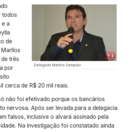
ando
r todos
 e a
ylla
to de
 Marllos
 de três
Delegado Marllos Sampaio
a por
sito
il cerca de R$ 20 mil reais.
ó não foi efetivado porque os bancários
to nervosa. Após ser levada para a delegacia
 falsos, inclusive o alvará assinado pela
cidade. Na investigação foi constatado ainda